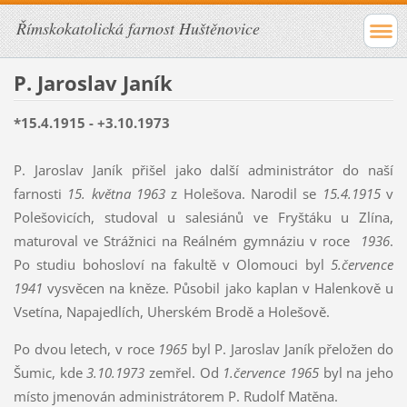
Římskokatolická farnost Huštěnovice
P. Jaroslav Janík
*15.4.1915 - +3.10.1973
P. Jaroslav Janík přišel jako další administrátor do naší
farnosti
15. května 1963
z Holešova. Narodil se
15.4.1915
v
Polešovicích, studoval u salesiánů ve Fryštáku u Zlína,
maturoval ve Strážnici na Reálném gymnáziu v roce
1936
.
Po studiu bohosloví na fakultě v Olomouci byl
5.července
1941
vysvěcen na kněze. Působil jako kaplan v Halenkově u
Vsetína, Napajedlích, Uherském Brodě a Holešově.
Po dvou letech, v roce
1965
byl P. Jaroslav Janík přeložen do
Šumic, kde
3.10.1973
zemřel. Od
1.července 1965
byl na jeho
místo jmenován administrátorem P. Rudolf Matěna.